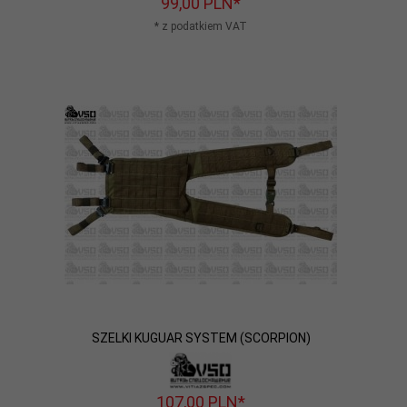
99,
00
PLN*
* z podatkiem VAT
SZELKI KUGUAR SYSTEM (SCORPION)
107,
00
PLN*