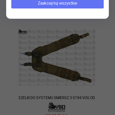
80,
00
PLN*
Zaakceptuj wszystkie
* z podatkiem VAT
SZELKI DO SYSTEMU SMIERSZ 3 STIHI VOG OD