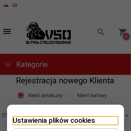
0
Kategorie
Rejestracja nowego Klienta
Klient detaliczny
Klient hurtowy
Adres E-mail:
*
Ustawienia plików cookies