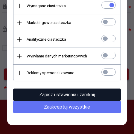
Wymagane ciasteczka
Hasło:
*
Marketingowe ciasteczka
Powtórz hasło:
*
Analityczne ciasteczka
Wyrażam zgodę na otrzymywanie newslettera na
podany adres e-mail.
Wysyłanie danych marketingowych
Reklamy spersonalizowane
Dalej
pola obowiązkowe
*
Zapisz ustawienia i zamknij
Zaakceptuj wszystkie
SUBSKRYPCJA