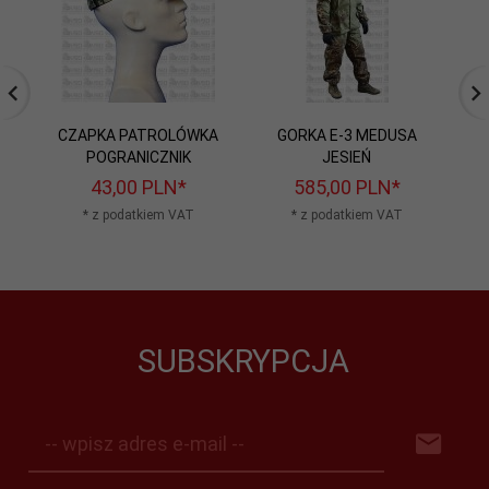
CZAPKA PATROLÓWKA
GORKA E-3 MEDUSA
POGRANICZNIK
JESIEŃ
43,
00
PLN*
585,
00
PLN*
* z podatkiem VAT
* z podatkiem VAT
SUBSKRYPCJA
-- wpisz adres e-mail --