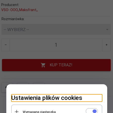
Producent:
VSO- OOO,,Maksfrant,,
Rozmiarówka:
-- WYBIERZ --
KUP TERAZ!
Ustawienia plików cookies
Wymagane ciasteczka