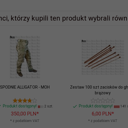
nci, którzy kupili ten produkt wybrali równi
SPODNIE ALLIGATOR - MOH
Zestaw 100 szt zacisków do ghil
brązowy
Produkt dostępny!
Produkt dostępny!
2 szt.
141 s
350,
00
PLN*
6,
00
PLN*
* z podatkiem VAT
* z podatkiem VAT