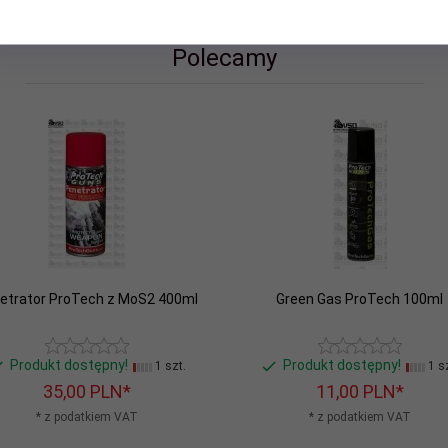
Polecamy
etrator ProTech z MoS2 400ml
Green Gas ProTech 100ml
Produkt dostępny!
Produkt dostępny!
1 szt.
1 sz
35,
00
PLN*
11,
00
PLN*
* z podatkiem VAT
* z podatkiem VAT