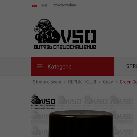
Przechowalnia
Kategorie
STR
Strona główna
REPLIKI I KULKI
Gazy
Green G