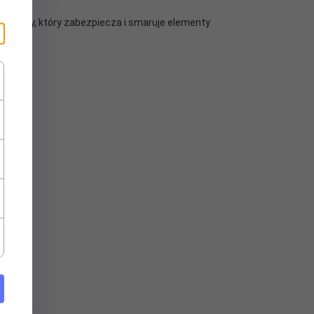
likonowy, który zabezpiecza i smaruje elementy
.