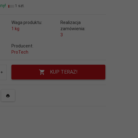
ny!
1 szt.
Waga produktu:
Realizacja
1
kg
zamówienia:
3
Producent:
ProTech
KUP TERAZ!