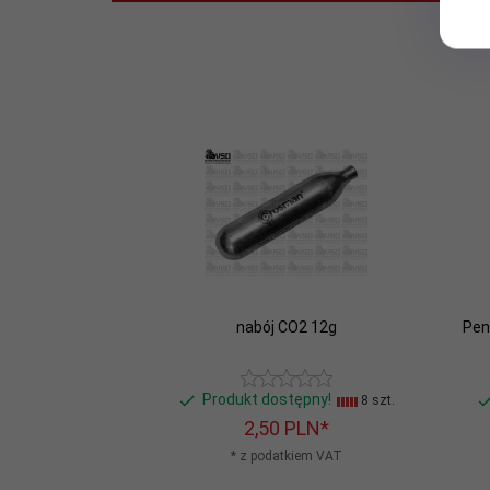
nabój CO2 12g
Pen
Produkt dostępny!
8 szt.
2,
50
PLN*
* z podatkiem VAT