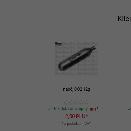
Klie
nabój CO2 12g
Produkt dostępny!
8 szt.
2,
50
PLN*
* z podatkiem VAT