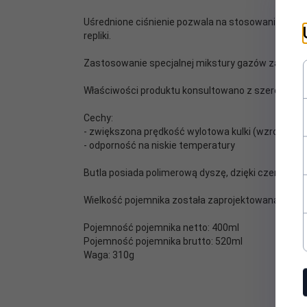
Uśrednione ciśnienie pozwala na stosowanie go we 
repliki.
Zastosowanie specjalnej mikstury gazów zapewnia s
Właściwości produktu konsultowano z szerokim gr
Cechy:
- zwiększona prędkość wylotowa kulki (wzrost do 
- odporność na niskie temperatury
Butla posiada polimerową dyszę, dzięki czemu ni
Wielkość pojemnika została zaprojektowana tak, by
Pojemność pojemnika netto: 400ml
Pojemność pojemnika brutto: 520ml
Waga: 310g