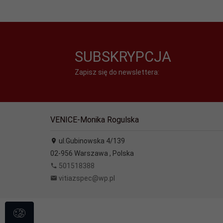
SUBSKRYPCJA
Zapisz się do newslettera:
VENICE-Monika Rogulska
ul.Gubinowska 4/139
02-956
Warszawa
,
Polska
501518388
vitiazspec@wp.pl