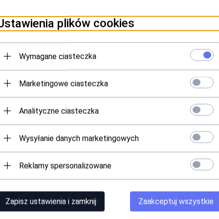
wszystkich replikach bez obawy o ich uszkodzenie. Zawiera olejek si
Ustawienia plików cookies
ilne, stabilne strzały nawet w niskich temperaturach (do 0'C).
Wymagane ciasteczka
onem graczy oraz profesjonalistów.
Marketingowe ciasteczka
20 fps)
Analityczne ciasteczka
e ma ryzyka uszkodzenia zaworu podczas napełniania magazynka.
Wysyłanie danych marketingowych
 mieścił się on do większości ładownic typu „radio pouch” i podobnych
Reklamy spersonalizowane
Zapisz ustawienia i zamknij
Zaakceptuj wszystkie