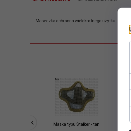
Maseczka ochronna wielokrotnego użytku - płynn
Maska typu Stalker - tan
M