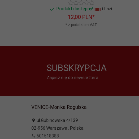
Produkt dostępny!
11 szt.
12,
00
PLN*
* z podatkiem VAT
SUBSKRYPCJA
Zapisz się do newslettera:
VENICE-Monika Rogulska
ul.Gubinowska 4/139
02-956
Warszawa
,
Polska
501518388