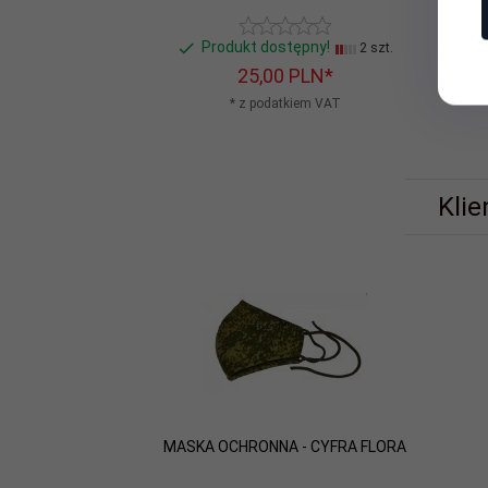
Produkt dostępny!
2 szt.
25,
00
PLN*
* z podatkiem VAT
Klie
MASKA OCHRONNA - CYFRA FLORA