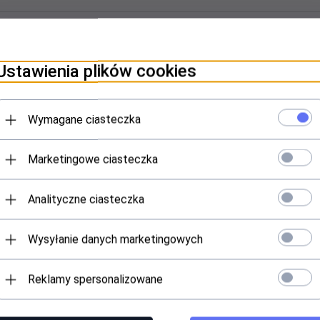
a regulacja mocowania na uszach
Ustawienia plików cookies
Wymagane ciasteczka
Polecamy
Marketingowe ciasteczka
Analityczne ciasteczka
Wysyłanie danych marketingowych
Reklamy spersonalizowane
aska typu Stalker - czarna z
DUŻA STALOWA MASKA OCHR
czaszką
V.2 - ATAK-FG [CS]