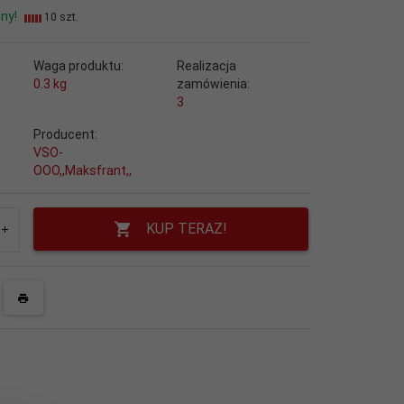
ny!
10 szt.
Waga produktu:
Realizacja
0.3
kg
zamówienia:
3
Producent:
VSO-
OOO,,Maksfrant,,
KUP TERAZ!