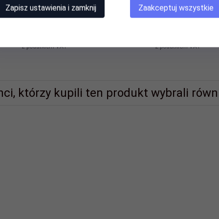
Zapisz ustawienia i zamknij
Zaakceptuj wszystkie
Produkt dostępny!
Produkt dostępny!
1 szt.
1 sz
40,
00
PLN*
50,
00
PLN*
* z podatkiem VAT
* z podatkiem VAT
nci, którzy kupili ten produkt wybrali równi