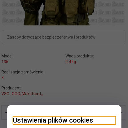
Zasoby dotyczące bezpieczeństwa i produktów
Model:
Waga produktu:
135
0.4
kg
Realizacja zamówienia:
3
Producent:
VSO- OOO,,Maksfrant,,
Ustawienia plików cookies