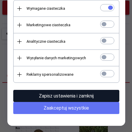
KUP TERAZ!
Wymagane ciasteczka
Marketingowe ciasteczka
Analityczne ciasteczka
Wysyłanie danych marketingowych
Reklamy spersonalizowane
OPINIE KLIENTÓW
Zapisz ustawienia i zamknij
Polecamy
Zaakceptuj wszystkie