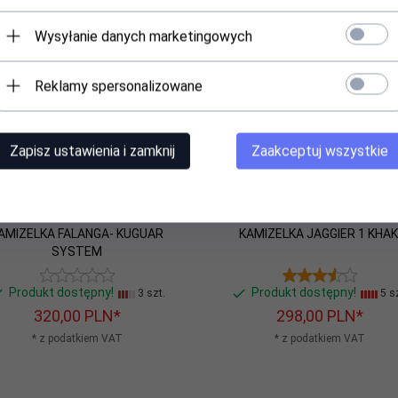
Polecamy
Wysyłanie danych marketingowych
Reklamy spersonalizowane
Zapisz ustawienia i zamknij
Zaakceptuj wszystkie
AMIZELKA FALANGA- KUGUAR
KAMIZELKA JAGGIER 1 KHAK
SYSTEM
Produkt dostępny!
Produkt dostępny!
3 szt.
5 sz
320,
00
PLN*
298,
00
PLN*
* z podatkiem VAT
* z podatkiem VAT