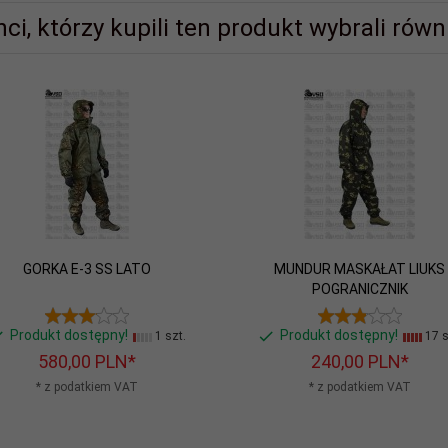
nci, którzy kupili ten produkt wybrali równi
GORKA E-3 SS LATO
MUNDUR MASKAŁAT LIUKS
POGRANICZNIK
Produkt dostępny!
Produkt dostępny!
1 szt.
17 s
580,
00
PLN*
240,
00
PLN*
* z podatkiem VAT
* z podatkiem VAT