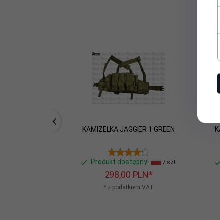
KAMIZELKA JAGGIER 1 GREEN
K
Produkt dostępny!
7 szt.
298,
00
PLN*
* z podatkiem VAT