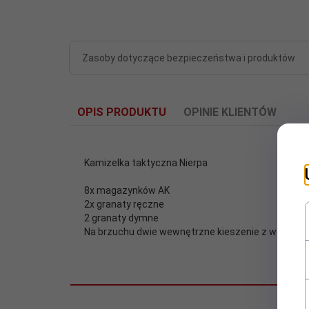
Zasoby dotyczące bezpieczeństwa i produktów
OPIS PRODUKTU
OPINIE KLIENTÓW
Kamizelka taktyczna Nierpa
8x magazynków AK
2x granaty ręczne
2 granaty dymne
Na brzuchu dwie wewnętrzne kieszenie z wodoodp