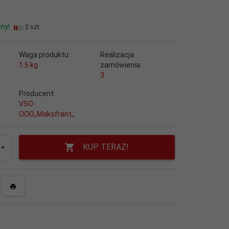
ny!
2 szt.
Waga produktu:
Realizacja
1.5
kg
zamówienia:
3
Producent:
VSO-
OOO,,Maksfrant,,
KUP TERAZ!